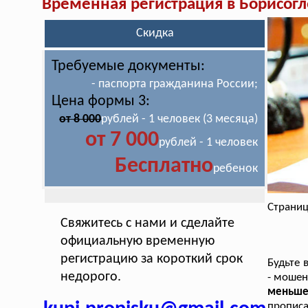
Временная регистрация в Борисогл
Скидка
Требуемые документы:
- паспорта гражданина России;
Цена формы 3:
от 8 000
рублей - 1 человек (3 месяца)
от 7 000
рублей - 1 человек
Бесплатно
ребенок
Страниц
Свяжитесь с нами и сделайте
официальную временную
регистрацию за короткий срок
Будьте 
недорого.
- мошен
меньше
прописа