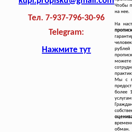
kupi.propisku@gmail.com
Чтобы п
на нее.
Тел. 7-937-796-30-96
На нас
пропис
Telegram:
гарант
человек
Нажмите тут
рублей
пропис
можете 
сотруд
практик
Мы с г
предост
более 
услугам
Гражда
собств
оценив
временн
обман.