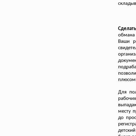
складыв
Сделат
обмана 
Ваши р
свидет
органи
докуме
подраба
позвол
плюсом 
Для по
рабочи
выпада
месту п
до про
регистр
детский