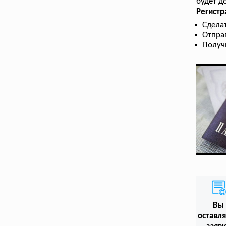
будет д
Регистр
Сдела
Отпра
Получ
Вы
оставл